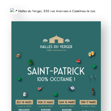
Halles du Verger, 320 rue Averroes à Castelnau-le-Lez