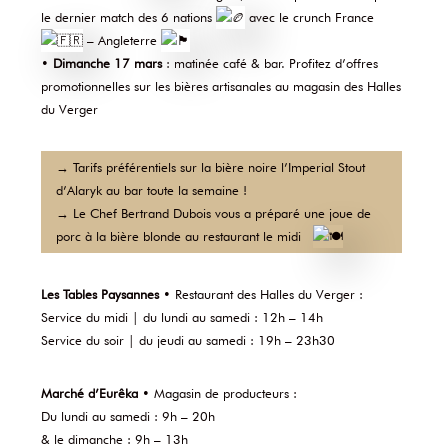
le dernier match des 6 nations
avec le crunch France
– Angleterre
•
Dimanche 17 mars
: matinée café & bar. Profitez d’offres
promotionnelles sur les bières artisanales au magasin des Halles
du Verger
→ Tarifs préférentiels sur la bière noire l’Imperial Stout
d’Alaryk au bar toute la semaine !
→ Le Chef Bertrand Dubois vous a préparé une joue de
porc à la bière blonde au restaurant le midi
Les Tables Paysannes
• Restaurant des Halles du Verger :
Service du midi | du lundi au samedi : 12h – 14h
Service du soir | du jeudi au samedi : 19h – 23h30
Marché d’Eurêka
• Magasin de producteurs :
Du lundi au samedi : 9h – 20h
& le dimanche : 9h – 13h