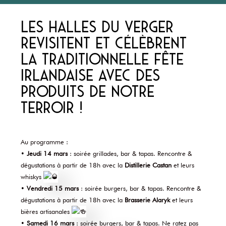
Les Halles du Verger
revisitent et célèbrent
la traditionnelle fête
Irlandaise avec des
produits de notre
terroir !
Au programme :
•
Jeudi 14 mars
: soirée grillades, bar & tapas. Rencontre &
dégustations à partir de 18h avec la
Distillerie Castan
et leurs
whiskys
•
Vendredi 15 mars
: soirée burgers, bar & tapas. Rencontre &
dégustations à partir de 18h avec la
Brasserie Alaryk
et leurs
bières artisanales
•
Samedi 16 mars
: soirée burgers, bar & tapas. Ne ratez pas