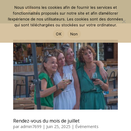
Nous utilisons les cookies afin de fournir les services et
fonctionnalités proposés sur notre site et afin d’améliorer
l’expérience de nos utilisateurs. Les cookies sont des données
qui sont téléchargées ou stockées sur votre ordinateur.
OK
Non
Rendez-vous du mois de juillet
par
admin7699
|
Juin 25, 2025
|
Événements