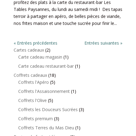
profitez des plats à la carte du restaurant-bar Les
Tables Paysannes, du lundi au samedi midi ! Des tapas
terroir à partager en apéro, de belles pièces de viande,
nos frites maison et une touche sucrée pour finir le...
« Entrées précédentes
Entrées suivantes »
2
Cartes cadeaux
2
produits
1
Carte cadeau magasin
1
produit
1
Carte cadeau restaurant-bar
1
produit
18
Coffrets cadeaux
18
5
produits
Coffrets l'Apéro
5
produits
1
Coffrets l'Assaisonnement
1
produit
5
Coffrets l'Olive
5
produits
3
Coffrets les Douceurs Sucrées
3
produits
3
Coffrets premium
3
produits
1
Coffrets Terres du Mas Dieu
1
produit