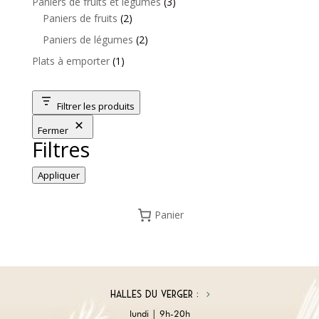
3
Paniers de fruits et légumes
3
2
produits
Paniers de fruits
2
produits
2
Paniers de légumes
2
produits
1
Plats à emporter
1
produit
Filtrer les produits
Fermer
Filtres
Appliquer
Panier
Halles du Verger :
lundi | 9h-20h