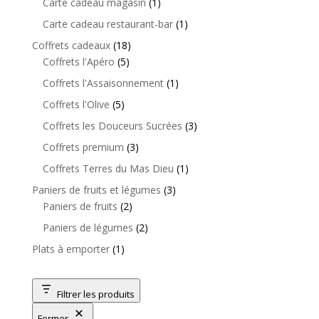
produits
1
Carte cadeau magasin
1
produit
1
Carte cadeau restaurant-bar
1
produit
18
Coffrets cadeaux
18
5
produits
Coffrets l'Apéro
5
produits
1
Coffrets l'Assaisonnement
1
produit
5
Coffrets l'Olive
5
produits
3
Coffrets les Douceurs Sucrées
3
produits
3
Coffrets premium
3
produits
1
Coffrets Terres du Mas Dieu
1
produit
3
Paniers de fruits et légumes
3
2
produits
Paniers de fruits
2
produits
2
Paniers de légumes
2
produits
1
Plats à emporter
1
produit
Filtrer les produits
Fermer