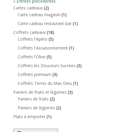
« Entrées précédentes
2
Cartes cadeaux
2
produits
1
Carte cadeau magasin
1
produit
1
Carte cadeau restaurant-bar
1
produit
18
Coffrets cadeaux
18
5
produits
Coffrets l'Apéro
5
produits
1
Coffrets l'Assaisonnement
1
produit
5
Coffrets l'Olive
5
produits
3
Coffrets les Douceurs Sucrées
3
produits
3
Coffrets premium
3
produits
1
Coffrets Terres du Mas Dieu
1
produit
3
Paniers de fruits et légumes
3
2
produits
Paniers de fruits
2
produits
2
Paniers de légumes
2
produits
1
Plats à emporter
1
produit