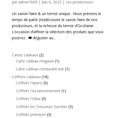
par
admin7699
|
Juin 6, 2023
|
Les producteurs
Un savoir-faire & un terroir unique. Nous prenons le
temps de partir (re)découvrir le savoir-faire de nos
producteurs, et la richesse du terroir d’Occitanie.
L’occasion d’affiner la sélection des produits que vous
pourrez : 🍽 déguster au...
2
Cartes cadeaux
2
produits
1
Carte cadeau magasin
1
produit
1
Carte cadeau restaurant-bar
1
produit
18
Coffrets cadeaux
18
5
produits
Coffrets l'Apéro
5
produits
1
Coffrets l'Assaisonnement
1
produit
5
Coffrets l'Olive
5
produits
3
Coffrets les Douceurs Sucrées
3
produits
3
Coffrets premium
3