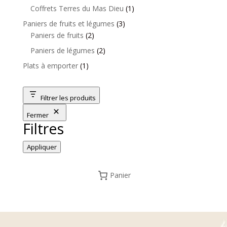
produits
1
Coffrets Terres du Mas Dieu
1
produit
3
Paniers de fruits et légumes
3
2
produits
Paniers de fruits
2
produits
2
Paniers de légumes
2
produits
1
Plats à emporter
1
produit
Filtrer les produits
Fermer
Filtres
Appliquer
Panier