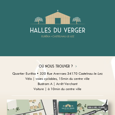
Où nous trouver ?
Quartier Eurêka • 320 Rue Averroes 34170 Castelnau-le-Lez
Vélo | voies cyclables, 15min du centre ville
Bustram A | Arrêt Verchant
Voiture | à 10min du centre ville